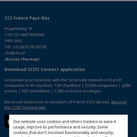
CCI France Pays-Bas
Hogehilweg 16
1101 CD AMSTERDAM
PAYS-BAS
Tél : +31(0)20 562 82 00
cfci@cfci.nl
(Access the map)
Download CCIFI Connect application
Accelerate your business with the 1st private network of French
companies in 95 countries: 120 Chambers | 33,000 companies | 4,000
events | 300 committees | 1,200 exclusive privileges
Reserved exclusively to members of French CCIs abroad,
discover
the CCIFI Connect app
.
Our website uses cookies and others trackers to ease it
usage, improve its performance and security. Some
cookies, that don't involved functionnality and security,