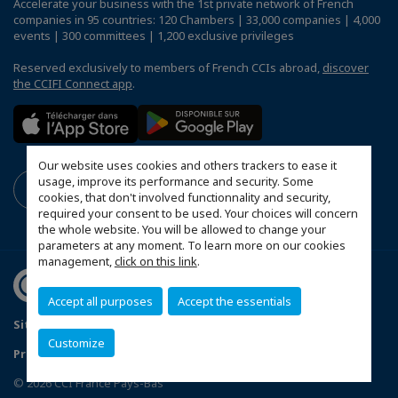
Accelerate your business with the 1st private network of French
companies in 95 countries: 120 Chambers | 33,000 companies | 4,000
events | 300 committees | 1,200 exclusive privileges
Reserved exclusively to members of French CCIs abroad,
discover
the CCIFI Connect app
.
Our website uses cookies and others trackers to ease it
usage, improve its performance and security. Some
cookies, that don't involved functionnality and security,
required your consent to be used. Your choices will concern
the whole website. You will be allowed to change your
parameters at any moment. To learn more on our cookies
management,
click on this link
.
Accept all purposes
Accept the essentials
Sitemap
Mentions légales
Sponsoring Policy
Customize
Privacyverklaring
Configure cookies preferences
© 2026 CCI France Pays-Bas