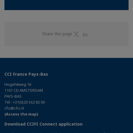
Share
Share
Share this page
on
on
Twitter
Linkedin
CCI France Pays-Bas
Hogehilweg 16
1101 CD AMSTERDAM
PAYS-BAS
Tél : +31(0)20 562 82 00
cfci@cfci.nl
(Access the map)
Download CCIFI Connect application