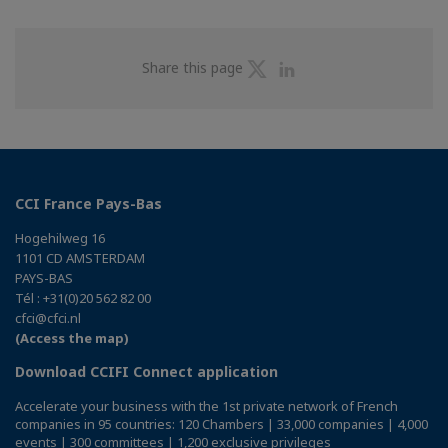
Share
Share
Share this page
on
on
Twitter
Linkedin
CCI France Pays-Bas
Hogehilweg 16
1101 CD AMSTERDAM
PAYS-BAS
Tél : +31(0)20 562 82 00
cfci@cfci.nl
(Access the map)
Download CCIFI Connect application
Accelerate your business with the 1st private network of French
companies in 95 countries: 120 Chambers | 33,000 companies | 4,000
events | 300 committees | 1,200 exclusive privileges