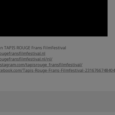
an TAPIS ROUGE Frans FilmFestival
ougefransfilmfestival.nl
ougefransfilmfestival.nl/nl/
stagram.com/tapisrouge_fransfilmfestival/
ebook.com/Tapis-Rouge-Frans-Filmfestival-231676674840