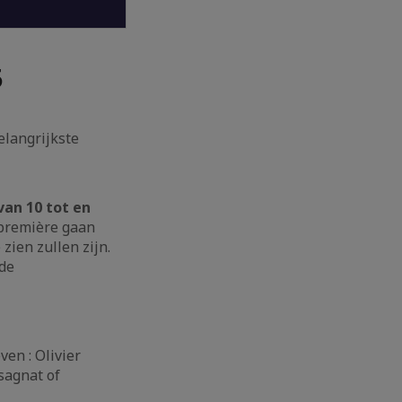
5
elangrijkste
an 10 tot en
 première gaan
 zien zullen zijn.
 de
en : Olivier
sagnat of