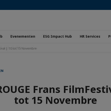
ub
Evenementen
ESG Impact Hub
HR Services
P
ival | 10 tot 15 Novembre
EN
ROUGE Frans FilmFestiv
tot 15 Novembre