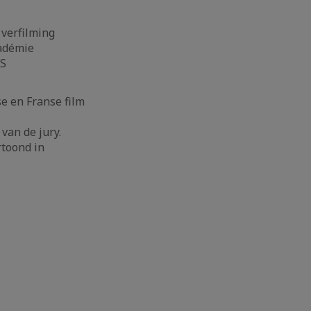
 verfilming
cadémie
ES
e en Franse film
 van de jury.
rtoond in