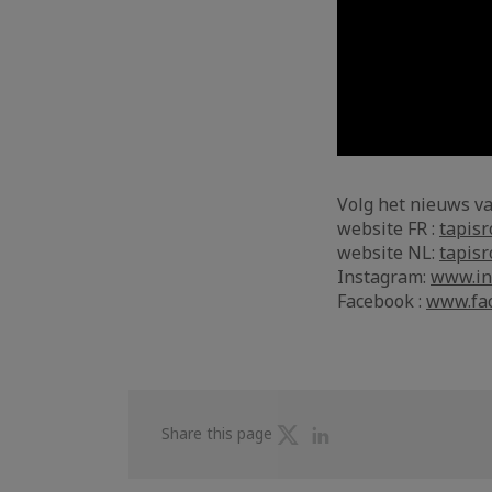
Volg het nieuws v
website FR :
tapisr
website NL:
tapisr
Instagram:
www.in
Facebook :
www.fac
Share
Share
Share this page
on
on
Twitter
Linkedin