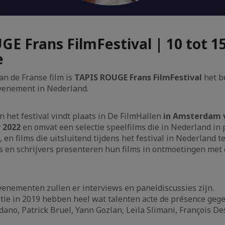
GE Frans FilmFestival | 10 tot 1
e
an de Franse film is
TAPIS ROUGE Frans FilmFestival
het b
evenement in Nederland.
n het festival vindt plaats in De FilmHallen
in Amsterdam v
 2022
en omvat een selectie speelfilms die in Nederland in
, en films die uitsluitend tijdens het festival in Nederland te
s en schrijvers presenteren hun films in ontmoetingen met
venementen zullen er interviews en paneldiscussies zijn.
itie in 2019 hebben heel wat talenten acte de présence gegev
dano, Patrick Bruel, Yann Gozlan, Leïla Slimani, François De