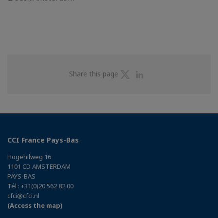
Share
Share
Share this page
on
on
Twitter
Linkedin
CCI France Pays-Bas
Hogehilweg 16
1101 CD AMSTERDAM
PAYS-BAS
Tél : +31(0)20 562 82 00
cfci@cfci.nl
(Access the map)