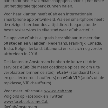
aan traditionele
taximaatschappijen zodat zij het beste
uit het digitale tijdperk kunnen halen.
Voor haar klanten heeft eCab een internationale
smartphone app ontwikkeld. Via een smartphone heeft
de reiziger hierdoor dus altijd direct toegang tot de
beste taxiservices in elke stad waar eCab actief is.
De app van eCab is al gratis beschikbaar in meer dan
50 steden en 8 landen
(Nederland, Frankrijk, Canada,
India, België, Ierland, Libanon...) en zal zich nog verder
uitbreiden in 2016.
De klanten in Amsterdam hebben de keuze uit drie
services:
eCab
(de meest goedkope oplossing om u te
verplaatsen binnen de stad),
eCab+
(standaard taxi’s
en geselecteerde chauffeurs) en
eCab VIP
(auto’s uit de
topklasse, VIP chauffeurs).
Voor meer informatie:
www.e-cab.com
Volg ons op Facebook en Twitter:
www.facebook.com/eCab
@eCabAmsterdam