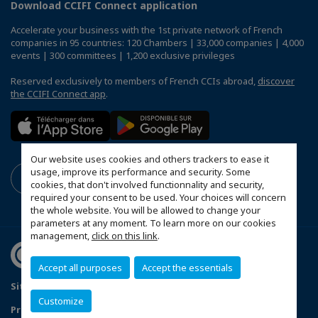
Download CCIFI Connect application
Accelerate your business with the 1st private network of French
companies in 95 countries: 120 Chambers | 33,000 companies | 4,000
events | 300 committees | 1,200 exclusive privileges
Reserved exclusively to members of French CCIs abroad,
discover
the CCIFI Connect app
.
Our website uses cookies and others trackers to ease it
usage, improve its performance and security. Some
cookies, that don't involved functionnality and security,
required your consent to be used. Your choices will concern
the whole website. You will be allowed to change your
parameters at any moment. To learn more on our cookies
management,
click on this link
.
Accept all purposes
Accept the essentials
Sitemap
Mentions légales
Sponsoring Policy
Customize
Privacyverklaring
Configure cookies preferences