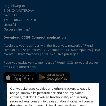
Hogehilweg 16
1101 CD AMSTERDAM
PAYS-BAS
Tél : +31(0)20 562 82 00
cfci@cfci.nl
(Access the map)
Download CCIFI Connect application
Accelerate your business with the 1st private network of French
companies in 95 countries: 120 Chambers | 33,000 companies | 4,000
events | 300 committees | 1,200 exclusive privileges
Reserved exclusively to members of French CCIs abroad,
discover
the CCIFI Connect app
.
Our website uses cookies and others trackers to ease it
usage, improve its performance and security. Some
cookies, that don't involved functionnality and security,
required your consent to be used. Your choices will concern
the whole website. You will be allowed to change your