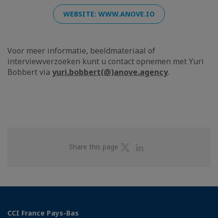
WEBSITE: WWW.ANOVE.IO
Voor meer informatie, beeldmateriaal of
interviewverzoeken kunt u contact opnemen met Yuri
Bobbert via
yuri.bobbert(@)anove.agency
.
Share
Share
Share this page
on
on
Twitter
Linkedin
CCI France Pays-Bas