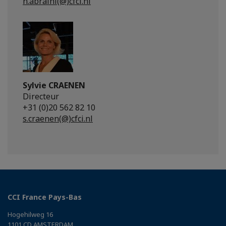
n.abraini(@)cfci.nl
Sylvie CRAENEN
Directeur
+31 (0)20 562 82 10
s.craenen(@)cfci.nl
CCI France Pays-Bas
Hogehilweg 16
1101 CD AMSTERDAM