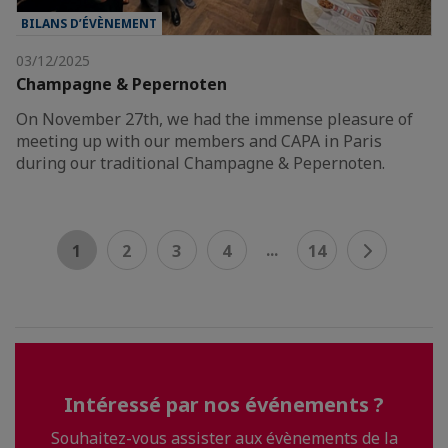
BILANS D’ÉVÈNEMENT
03/12/2025
Champagne & Pepernoten
On November 27th, we had the immense pleasure of
meeting up with our members and CAPA in Paris
during our traditional Champagne & Pepernoten.
...
1
2
3
4
14
Intéressé par nos événements ?
Souhaitez-vous assister aux évènements de la