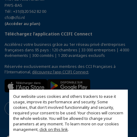
PAYS-BAS
Tél : +31(0)20 562 82 00
cfci@cfci.nl
(Accéder au plan)
Téléchargez l’application CCIFI Connect
Accélérez votre business grâce au 1er réseau privé d'entreprises
françaises dans 95 pays : 120 chambres | 33 000 entreprises | 4 000
événements | 300 comités | 1 200 avantages exclusifs
Réservée exclusivement aux membres des CCI Françaises à
l'International,
découvrez l'app CCIFI Connect
.
Our website uses cookies and others trackers to ease it
usage, improve its performance and security. Some
cookies, that don't involved functionnality and security,
required your consent to be used. Your choices will concern
the whole website. You will be allowed to change your
parameters at any moment. To learn more on our cookies
management,
click on this link
.