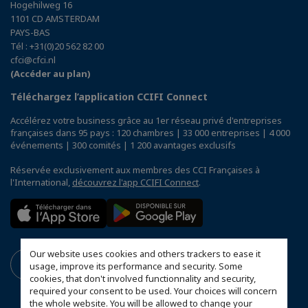
Hogehilweg 16
1101 CD AMSTERDAM
PAYS-BAS
Tél : +31(0)20 562 82 00
cfci@cfci.nl
(Accéder au plan)
Téléchargez l’application CCIFI Connect
Accélérez votre business grâce au 1er réseau privé d'entreprises
françaises dans 95 pays : 120 chambres | 33 000 entreprises | 4 000
événements | 300 comités | 1 200 avantages exclusifs
Réservée exclusivement aux membres des CCI Françaises à
l'International,
découvrez l'app CCIFI Connect
.
Our website uses cookies and others trackers to ease it
usage, improve its performance and security. Some
cookies, that don't involved functionnality and security,
required your consent to be used. Your choices will concern
the whole website. You will be allowed to change your