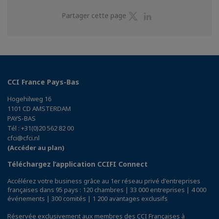
Partager
Partager
Partager cette page
sur
sur
Twitter
Linkedin
CCI France Pays-Bas
Hogehilweg 16
1101 CD AMSTERDAM
PAYS-BAS
Tél : +31(0)20 562 82 00
cfci@cfci.nl
(Accéder au plan)
Téléchargez l’application CCIFI Connect
Accélérez votre business grâce au 1er réseau privé d'entreprises
françaises dans 95 pays : 120 chambres | 33 000 entreprises | 4 000
événements | 300 comités | 1 200 avantages exclusifs
Réservée exclusivement aux membres des CCI Françaises à