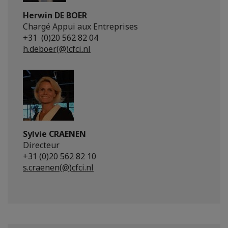
Herwin DE BOER
Chargé Appui aux Entreprises
+31 (0)20 562 82 04
h.deboer(@)cfci.nl
Sylvie CRAENEN
Directeur
+31 (0)20 562 82 10
s.craenen(@)cfci.nl