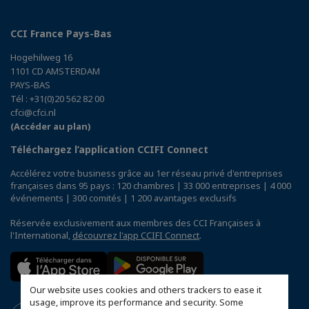
CCI France Pays-Bas
Hogehilweg 16
1101 CD AMSTERDAM
PAYS-BAS
Tél : +31(0)20 562 82 00
cfci@cfci.nl
(Accéder au plan)
Téléchargez l’application CCIFI Connect
Accélérez votre business grâce au 1er réseau privé d'entreprises
françaises dans 95 pays : 120 chambres | 33 000 entreprises | 4 000
événements | 300 comités | 1 200 avantages exclusifs
Réservée exclusivement aux membres des CCI Françaises à
l'International,
découvrez l'app CCIFI Connect
.
Our website uses cookies and others trackers to ease it
usage, improve its performance and security. Some