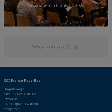
Partager
Partager
Partager cette page
sur
sur
Twitter
Linkedin
CCI France Pays-Bas
Hogehilweg 16
1101 CD AMSTERDAM
PAYS-BAS
Tél : +31(0)20 562 82 00
cfci@cfci.nl