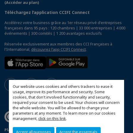
(Accéder au plan)
Téléchargez l’application CCIFI Connect
Accélérez votre business grâce au 1er réseau privé d'entreprises
françaises dans 95 pays : 120 chambres | 33 000 entreprises | 4 000
événements | 300 comités | 1 200 avantages exclusifs
Réservée exclusivement aux membres des CCI Françaises à
l'International,
découvrez l'app CCIFI Connect
.
Our website uses cookies and others trackers to ease it
usage, improve its performance and security. Some
cookies, that don't involved functionnality and security,
required your consent to be used. Your choices will concern
the whole website. You will be allowed to change your
parameters at any moment. To learn more on our cookies
management,
click on this link
.
Plan du site
Mentions légales
Politique de sponsoring
Accept all purposes
Accept the essentials