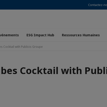
Contactez-n
vénements
ESG Impact Hub
Ressources Humaines
 Cocktail with Publicis Groupe
es Cocktail with Publ