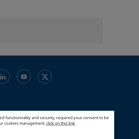
ed functionnality and security, required your consent to be
 our cookies management,
click on this link
.