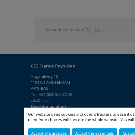
Partager
Partager
Partager cette page
sur
sur
Twitter
Linkedin
CCI France Pays-Bas
Hogehilweg 16
1101 CD AMSTERDAM
PAYS-BAS
Tél : +31(0)20 562 82 00
cfci@cfci.nl
(Accéder au plan)
Our website uses cookies and others trackers to ease it us
used. Your choices will concern the whole website. You w
Accept all purposes
Accept the essentials
Custo