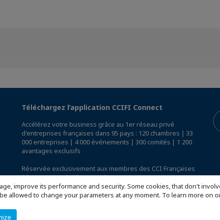
Téléchargez l’application CCIFI Connect
Accélérez votre business grâce au 1er réseau privé
d'entreprises françaises dans 95 pays : 120 chambres | 33
000 entreprises | 4 000 événements | 300 comités | 1 200
avantages exclusifs
Réservée exclusivement aux membres des CCI Françaises
à l'International,
découvrez l'app CCIFI Connect
.
age, improve its performance and security. Some cookies, that don't involv
ill be allowed to change your parameters at any moment. To learn more on
mize