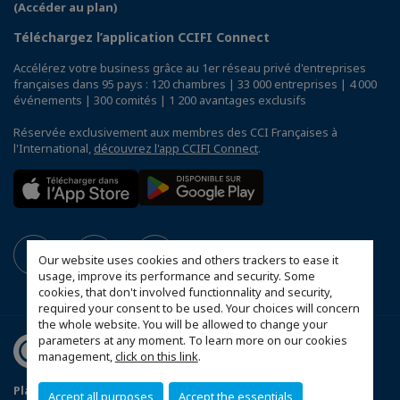
(Accéder au plan)
Téléchargez l’application CCIFI Connect
Accélérez votre business grâce au 1er réseau privé d'entreprises
françaises dans 95 pays : 120 chambres | 33 000 entreprises | 4 000
événements | 300 comités | 1 200 avantages exclusifs
Réservée exclusivement aux membres des CCI Françaises à
l'International,
découvrez l'app CCIFI Connect
.
Our website uses cookies and others trackers to ease it
usage, improve its performance and security. Some
cookies, that don't involved functionnality and security,
required your consent to be used. Your choices will concern
the whole website. You will be allowed to change your
parameters at any moment. To learn more on our cookies
management,
click on this link
.
Plan du site
Mentions légales
Politique de sponsoring
Accept all purposes
Accept the essentials