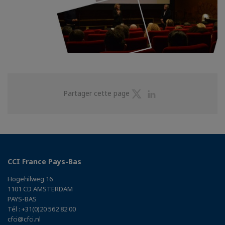
Partager
Partager
Partager cette page
sur
sur
Twitter
Linkedin
CCI France Pays-Bas
Hogehilweg 16
1101 CD AMSTERDAM
PAYS-BAS
Tél : +31(0)20 562 82 00
cfci@cfci.nl