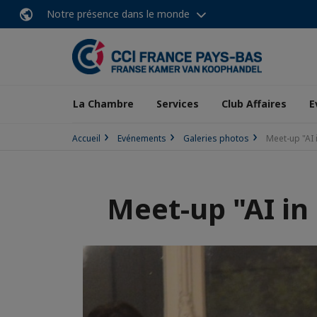
Notre présence dans le monde
La Chambre
Services
Club Affaires
E
Accueil
Evénements
Galeries photos
Meet-up "AI
Meet-up "AI i