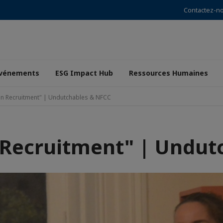
Contactez-n
vénements
ESG Impact Hub
Ressources Humaines
 in Recruitment" | Undutchables & NFCC
n Recruitment" | Undut