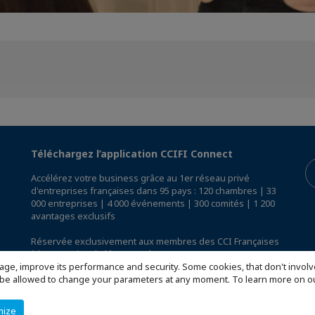
Téléchargez l’application CCIFI Connect
Accélérez votre business grâce au 1er réseau privé
d'entreprises françaises dans 95 pays : 120 chambres | 33
000 entreprises | 4 000 événements | 300 comités | 1 200
avantages exclusifs
Réservée exclusivement aux membres des CCI Françaises
à l'International,
découvrez l'app CCIFI Connect
.
age, improve its performance and security. Some cookies, that don't involv
ill be allowed to change your parameters at any moment. To learn more on
mize