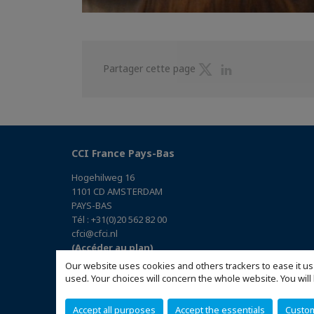
Partager
Partager
Partager cette page
sur
sur
Twitter
Linkedin
CCI France Pays-Bas
Hogehilweg 16
1101 CD AMSTERDAM
PAYS-BAS
Tél : +31(0)20 562 82 00
cfci@cfci.nl
(Accéder au plan)
Our website uses cookies and others trackers to ease it us
used. Your choices will concern the whole website. You w
Accept all purposes
Accept the essentials
Custo