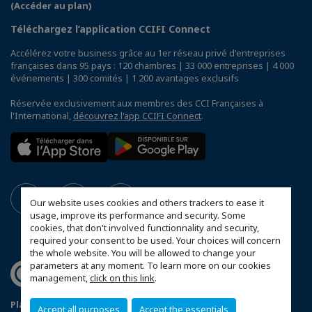
(Accéder au plan)
Téléchargez l’application CCIFI Connect
Accélérez votre business grâce au 1er réseau privé d'entreprises
françaises dans 95 pays : 120 chambres | 33 000 entreprises | 4 000
événements | 300 comités | 1 200 avantages exclusifs
Réservée exclusivement aux membres des CCI Françaises à
l'International,
découvrez l'app CCIFI Connect
.
Our website uses cookies and others trackers to ease it
usage, improve its performance and security. Some
cookies, that don't involved functionnality and security,
required your consent to be used. Your choices will concern
the whole website. You will be allowed to change your
parameters at any moment. To learn more on our cookies
management,
click on this link
.
Plan du site
Mentions légales
Politique de sponsoring
Accept all purposes
Accept the essentials