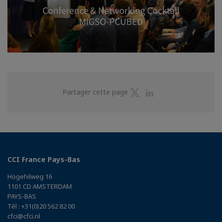
Partager
Partager
Partager cette page
sur
sur
Twitter
Linkedin
CCI France Pays-Bas
Hogehilweg 16
1101 CD AMSTERDAM
PAYS-BAS
Tél : +31(0)20 562 82 00
cfci@cfci.nl