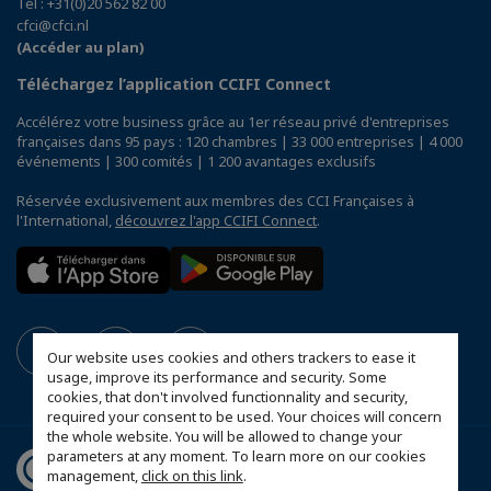
Tél : +31(0)20 562 82 00
cfci@cfci.nl
(Accéder au plan)
Téléchargez l’application CCIFI Connect
Accélérez votre business grâce au 1er réseau privé d'entreprises
françaises dans 95 pays : 120 chambres | 33 000 entreprises | 4 000
événements | 300 comités | 1 200 avantages exclusifs
Réservée exclusivement aux membres des CCI Françaises à
l'International,
découvrez l'app CCIFI Connect
.
Our website uses cookies and others trackers to ease it
usage, improve its performance and security. Some
cookies, that don't involved functionnality and security,
required your consent to be used. Your choices will concern
the whole website. You will be allowed to change your
parameters at any moment. To learn more on our cookies
management,
click on this link
.