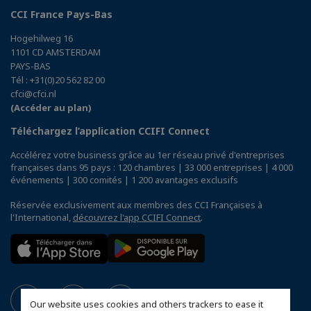
CCI France Pays-Bas
Hogehilweg 16
1101 CD AMSTERDAM
PAYS-BAS
Tél : +31(0)20 562 82 00
cfci@cfci.nl
(Accéder au plan)
Téléchargez l’application CCIFI Connect
Accélérez votre business grâce au 1er réseau privé d'entreprises
françaises dans 95 pays : 120 chambres | 33 000 entreprises | 4 000
événements | 300 comités | 1 200 avantages exclusifs
Réservée exclusivement aux membres des CCI Françaises à
l'International,
découvrez l'app CCIFI Connect
.
Our website uses cookies and others trackers to ease it