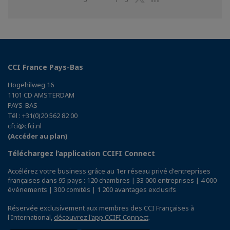
sur
sur
Twitter
Linkedin
CCI France Pays-Bas
Hogehilweg 16
1101 CD AMSTERDAM
PAYS-BAS
Tél : +31(0)20 562 82 00
cfci@cfci.nl
(Accéder au plan)
Téléchargez l’application CCIFI Connect
Accélérez votre business grâce au 1er réseau privé d'entreprises
françaises dans 95 pays : 120 chambres | 33 000 entreprises | 4 000
événements | 300 comités | 1 200 avantages exclusifs
Réservée exclusivement aux membres des CCI Françaises à
l'International,
découvrez l'app CCIFI Connect
.