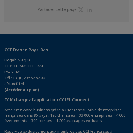
Partager
Partager
Partager cette page
sur
sur
Twitter
Linkedin
CCI France Pays-Bas
Hogehilweg 16
1101 CD AMSTERDAM
PAYS-BAS
Tél : +31(0)20 562 82 00
cfci@cfci.nl
(Accéder au plan)
Téléchargez l’application CCIFI Connect
Accélérez votre business grâce au 1er réseau privé d'entreprises
françaises dans 95 pays : 120 chambres | 33 000 entreprises | 4 000
événements | 300 comités | 1 200 avantages exclusifs
Réservée exclusivement aux membres des CCI Françaises à