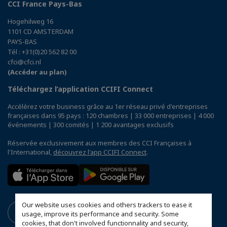
CCI France Pays-Bas
Hogehilweg 16
1101 CD AMSTERDAM
PAYS-BAS
Tél : +31(0)20 562 82 00
cfci@cfci.nl
(Accéder au plan)
Téléchargez l’application CCIFI Connect
Accélérez votre business grâce au 1er réseau privé d'entreprises
françaises dans 95 pays : 120 chambres | 33 000 entreprises | 4 000
événements | 300 comités | 1 200 avantages exclusifs
Réservée exclusivement aux membres des CCI Françaises à
l'International,
découvrez l'app CCIFI Connect
.
Our website uses cookies and others trackers to ease it
usage, improve its performance and security. Some
cookies, that don't involved functionnality and security,