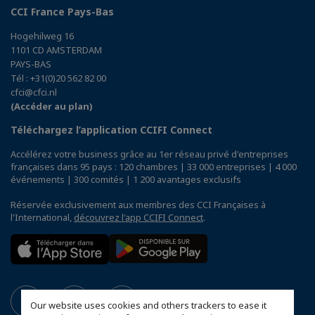
CCI France Pays-Bas
Hogehilweg 16
1101 CD AMSTERDAM
PAYS-BAS
Tél : +31(0)20 562 82 00
cfci@cfci.nl
(Accéder au plan)
Téléchargez l’application CCIFI Connect
Accélérez votre business grâce au 1er réseau privé d'entreprises
françaises dans 95 pays : 120 chambres | 33 000 entreprises | 4 000
événements | 300 comités | 1 200 avantages exclusifs
Réservée exclusivement aux membres des CCI Françaises à
l'International,
découvrez l'app CCIFI Connect
.
Our website uses cookies and others trackers to ease it