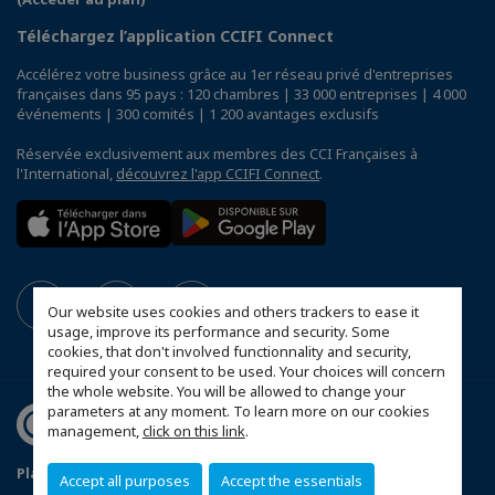
Téléchargez l’application CCIFI Connect
Accélérez votre business grâce au 1er réseau privé d'entreprises
françaises dans 95 pays : 120 chambres | 33 000 entreprises | 4 000
événements | 300 comités | 1 200 avantages exclusifs
Réservée exclusivement aux membres des CCI Françaises à
l'International,
découvrez l'app CCIFI Connect
.
Our website uses cookies and others trackers to ease it
usage, improve its performance and security. Some
cookies, that don't involved functionnality and security,
required your consent to be used. Your choices will concern
the whole website. You will be allowed to change your
parameters at any moment. To learn more on our cookies
management,
click on this link
.
Plan du site
Mentions légales
Politique de sponsoring
Accept all purposes
Accept the essentials