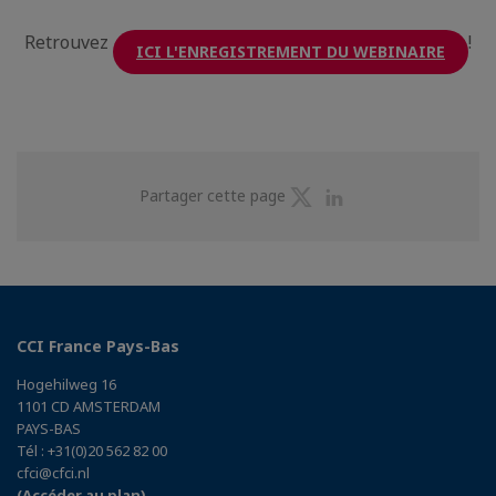
Retrouvez
!
ICI L'ENREGISTREMENT DU WEBINAIRE
Partager
Partager
Partager cette page
sur
sur
Twitter
Linkedin
CCI France Pays-Bas
Hogehilweg 16
1101 CD AMSTERDAM
PAYS-BAS
Tél : +31(0)20 562 82 00
cfci@cfci.nl
(Accéder au plan)