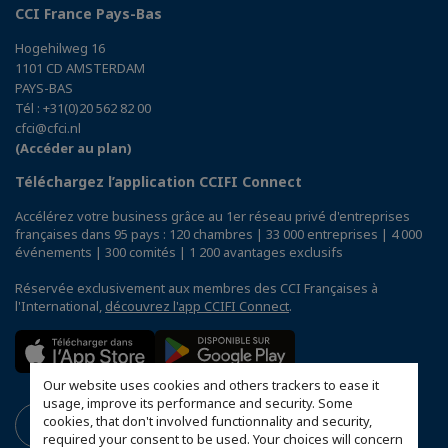
CCI France Pays-Bas
Hogehilweg 16
1101 CD AMSTERDAM
PAYS-BAS
Tél : +31(0)20 562 82 00
cfci@cfci.nl
(Accéder au plan)
Téléchargez l’application CCIFI Connect
Accélérez votre business grâce au 1er réseau privé d'entreprises
françaises dans 95 pays : 120 chambres | 33 000 entreprises | 4 000
événements | 300 comités | 1 200 avantages exclusifs
Réservée exclusivement aux membres des CCI Françaises à
l'International,
découvrez l'app CCIFI Connect
.
Our website uses cookies and others trackers to ease it
usage, improve its performance and security. Some
cookies, that don't involved functionnality and security,
required your consent to be used. Your choices will concern