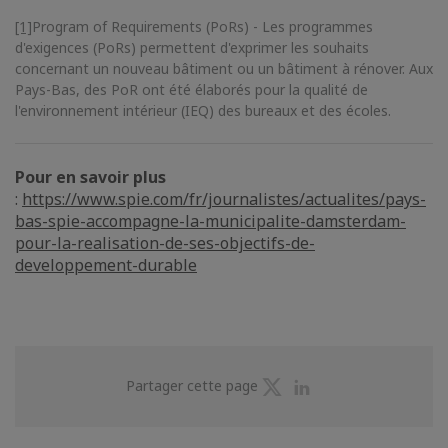
[1]
Program of Requirements (PoRs) - Les programmes
d'exigences (PoRs) permettent d'exprimer les souhaits
concernant un nouveau bâtiment ou un bâtiment à rénover. Aux
Pays-Bas, des PoR ont été élaborés pour la qualité de
l'environnement intérieur (IEQ) des bureaux et des écoles.
Pour en savoir plus
:
https://www.spie.com/fr/journalistes/actualites/pays-
bas-spie-accompagne-la-municipalite-damsterdam-
pour-la-realisation-de-ses-objectifs-de-
developpement-durable
Partager
Partager
Partager cette page
sur
sur
Twitter
Linkedin