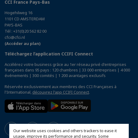
CCI France Pays-Bas
Hogehilweg 16
1101 CD AMSTERDAM
PAYS-BAS
Tél : +31(0)20 562 82 00
cfci@cfci.nl
(Accéder au plan)
Téléchargez l’application CCIFI Connect
Accélérez votre business grâce au 1er réseau privé d'entreprises
françaises dans 95 pays : 120 chambres | 33 000 entreprises | 4 000
événements | 300 comités | 1 200 avantages exclusifs
Réservée exclusivement aux membres des CCI Françaises à
l'International,
découvrez l'app CCIFI Connect
.
Our website uses cookies and others trackers to ease it
usage, improve its performance and security. Some