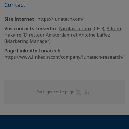
Contact
Site internet
:
https://lunatech.com/
Vos contacts LinkedIn
:
Nicolas Leroux
(CEO),
Adrien
Haxaire
(Directeur Amsterdam) et
Antoine Laffez
(Marketing Manager)
Page LinkedIn Lunatech
:
https://www.linkedin.com/company/lunatech-research/
Partager
Partager
Partager cette page
sur
sur
Twitter
Linkedin