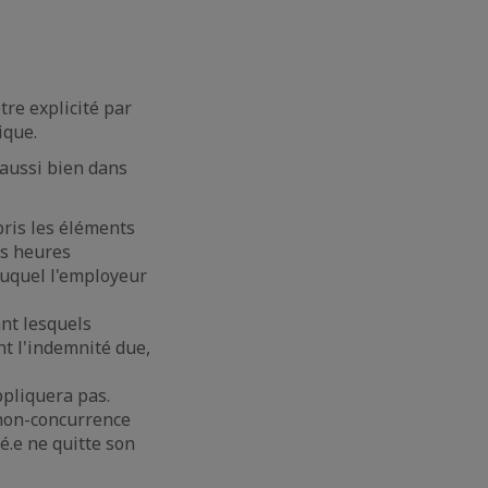
re explicité par
ique.
 aussi bien dans
pris les éléments
es heures
uquel l'employeur
ant lesquels
nt l'indemnité due,
ppliquera pas.
 non-concurrence
é.e ne quitte son