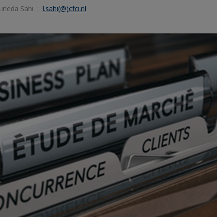
Lineda Sahi :
l.sahi(@)cfci.nl