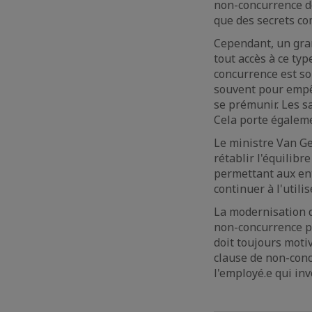
non-concurrence de
que des secrets com
Cependant, un gran
tout accès à ce typ
concurrence est so
souvent pour empê
se prémunir. Les s
Cela porte égalemen
Le ministre Van G
rétablir l'équilibr
permettant aux ent
continuer à l'utilise
La modernisation d
non-concurrence po
doit toujours motiv
clause de non-conc
l'employé.e qui in