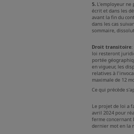
5.
L'employeur ne p
écrit et dans les d
avant la fin du cont
dans les cas suivan
sommaire, dissoluti
Droit transitoire
:
loi resteront juri
portée géographiqu
en vigueur, les dis
relatives à l'invo
maximale de 12 moi
Ce qui précède s'
Le projet de loi a 
avril 2024 pour ré
ferme concernant l
dernier mot en la 