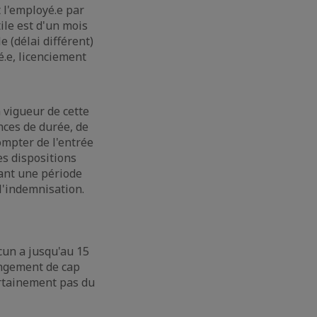
 l'employé.e par
ile est d'un mois
e (délai différent)
é.e, licenciement
 vigueur de cette
nces de durée, de
ompter de l'entrée
es dispositions
dant une période
l'indemnisation.
acun a jusqu'au 15
angement de cap
ertainement pas du