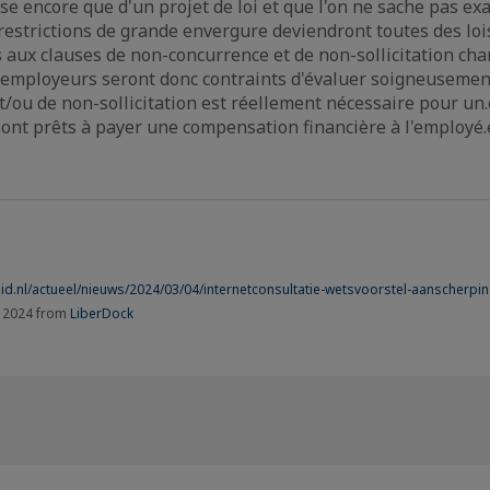
isse encore que d'un projet de loi et que l'on ne sache pas e
restrictions de grande envergure deviendront toutes des lois,
es aux clauses de non-concurrence et de non-sollicitation c
 employeurs seront donc contraints d'évaluer soigneusement
/ou de non-sollicitation est réellement nécessaire pour un
 sont prêts à payer une compensation financière à l'employé.
eid.nl/actueel/nieuws/2024/03/04/internetconsultatie-wetsvoorstel-aanscherpi
h 2024 from
LiberDock