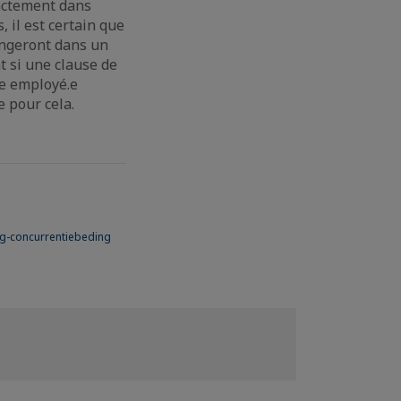
xactement dans
 il est certain que
hangeront dans un
 si une clause de
.e employé.e
e pour cela.
ng-concurrentiebeding