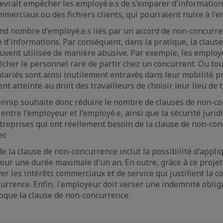
vrait empêcher les employé.e.s de s'emparer d'informations 
merciaux ou des fichiers clients, qui pourraient nuire à l'e
d nombre d'employé.e.s liés par un accord de non-concurre
e d'informations. Par conséquent, dans la pratique, la claus
uvent utilisée de manière abusive. Par exemple, les employe
cher le personnel rare de partir chez un concurrent. Ou to
alariés sont ainsi inutilement entravés dans leur mobilité p
t atteinte au droit des travailleurs de choisir leur lieu de t
ennip souhaite donc réduire le nombre de clauses de non-co
e entre l'employeur et l'employé.e, ainsi que la sécurité jurid
reprises qui ont réellement besoin de la clause de non-co
r.
e la clause de non-concurrence inclut la possibilité d'appliq
ur une durée maximale d'un an. En outre, grâce à ce projet 
er les intérêts commerciaux et de service qui justifient la c
urrence. Enfin, l'employeur doit verser une indemnité oblig
voque la clause de non-concurrence.