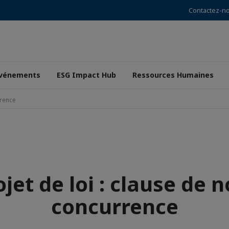
Contactez-n
vénements
ESG Impact Hub
Ressources Humaines
rrence
ojet de loi : clause de n
concurrence