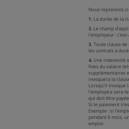
Nous reprenons ci
1.
La durée de la c
2.
Le champ d'appli
l'employeur : c'est
3.
Toute clause de n
les contrats à dur
4.
Une indemnité ob
fixes du salaire t
supplémentaires et
invoquera la claus
Lorsqu'il invoque 
l'employé.e sera t
qui doit être payée
Si le paiement n'e
Exemple : si l'emp
pendant 6 mois, un
emploi.