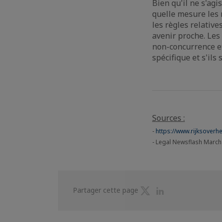
Bien qu'il ne s'ag
quelle mesure les 
les règles relativ
avenir proche. Les
non-concurrence et
spécifique et s'ils
Sources :
-
https://www.rijksoverh
- Legal Newsflash Marc
Partager
Partager
Partager cette page
sur
sur
Twitter
Linkedin