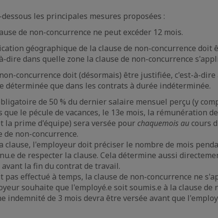
-dessous les principales mesures proposées :
lause de non-concurrence ne peut excéder 12 mois.
cation géographique de la clause de non-concurrence doit êt
-à-dire dans quelle zone la clause de non-concurrence s'appl
on-concurrence doit (désormais) être justifiée, c'est-à-dire
ée déterminée que dans les contrats à durée indéterminée.
ligatoire de 50 % du dernier salaire mensuel perçu (y com
els que le pécule de vacances, le 13e mois, la rémunération d
 la prime d'équipe) sera versée pour
chaque
mois au
cours d
e de non-concurrence.
la clause, l'employeur doit préciser le nombre de mois pend
enu.e de respecter la clause. Cela détermine aussi directeme
 avant la fin du contrat de travail.
st pas effectué à temps, la clause de non-concurrence ne s'a
loyeur souhaite que l'employé.e soit soumis.e à la clause de
e indemnité de 3 mois devra être versée avant que l'employ