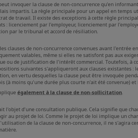
eut invoquer la clause de non-concurrence qu'en informant
élais impartis. La règle principale pour un appel en temps ut
rat de travail. Il existe des exceptions à cette règle principal
ts : licenciement par l'employeur, licenciement par l'employ
on par le tribunal et accord de résiliation.
 les clauses de non-concurrence convenues avant l'entrée en
diquement valables, même si elles ne satisfont pas aux exige
e ou de justification de l'intérêt commercial. Toutefois, à c
positions suivantes s'appliqueront aux clauses existantes : l
cation, en vertu desquelles la clause peut être invoquée pen
s (à moins qu'une durée plus courte n'ait été convenue) et 
applique
également à la clause de non-sollicitation
.
fait l'objet d'une consultation publique. Cela signifie que ch
agir au projet de loi. Comme le projet de loi implique un ch
'utilisation de la clause de non-concurrence, il ne s'agira c
matière.