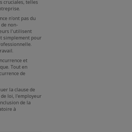
cruciales, telles
ntreprise.
nce n'ont pas du
e de non-
urs l'utilisent
ut simplement pour
rofessionnelle.
ravail.
ncurrence et
ique. Tout en
ncurrence de
uer la clause de
de loi, l'employeur
onclusion de la
atoire à