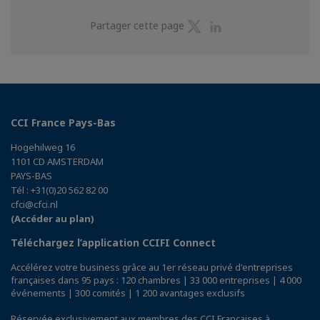
Partager
Partager
Partager cette page
sur
sur
Twitter
Linkedin
CCI France Pays-Bas
Hogehilweg 16
1101 CD AMSTERDAM
PAYS-BAS
Tél : +31(0)20 562 82 00
cfci@cfci.nl
(Accéder au plan)
Téléchargez l’application CCIFI Connect
Accélérez votre business grâce au 1er réseau privé d'entreprises
françaises dans 95 pays : 120 chambres | 33 000 entreprises | 4 000
événements | 300 comités | 1 200 avantages exclusifs
Réservée exclusivement aux membres des CCI Françaises à