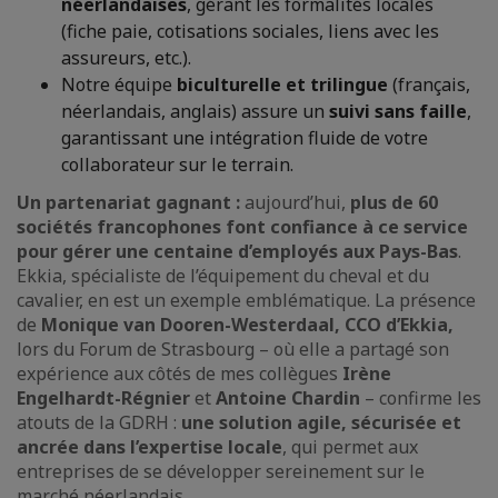
néerlandaises
, gérant les formalités locales
(fiche paie, cotisations sociales, liens avec les
assureurs, etc.).
Notre équipe
biculturelle et trilingue
(français,
néerlandais, anglais) assure un
suivi sans faille
,
garantissant une intégration fluide de votre
collaborateur sur le terrain.
Un partenariat gagnant :
aujourd’hui,
plus de 60
sociétés francophones font confiance à ce service
pour gérer une centaine d’employés aux Pays-Bas
.
Ekkia, spécialiste de l’équipement du cheval et du
cavalier, en est un exemple emblématique. La présence
de
Monique van Dooren-Westerdaal, CCO d’Ekkia,
lors du Forum de Strasbourg – où elle a partagé son
expérience aux côtés de mes collègues
Irène
Engelhardt-Régnier
et
Antoine Chardin
– confirme les
atouts de la GDRH :
une solution agile, sécurisée et
ancrée dans l’expertise locale
, qui permet aux
entreprises de se développer sereinement sur le
marché néerlandais
.