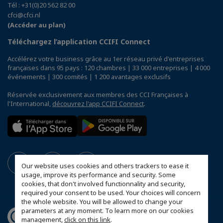
Tél : +31(0)20 562 82 00
cfci@cfci.nl
(Accéder au plan)
Téléchargez l’application CCIFI Connect
Accélérez votre business grâce au 1er réseau privé d'entreprises
françaises dans 95 pays : 120 chambres | 33 000 entreprises | 4 000
événements | 300 comités | 1 200 avantages exclusifs
Réservée exclusivement aux membres des CCI Françaises à
l'International,
découvrez l'app CCIFI Connect
.
Our website uses cookies and others trackers to ease it
usage, improve its performance and security. Some
cookies, that don't involved functionnality and security,
required your consent to be used. Your choices will concern
the whole website. You will be allowed to change your
parameters at any moment. To learn more on our cookies
management,
click on this link
.