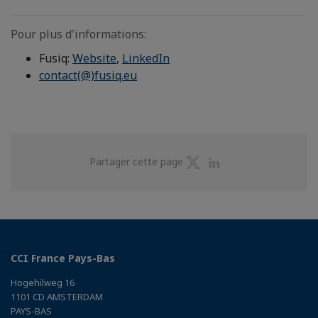
Pour plus d'informations:
Fusiq:
Website
,
LinkedIn
contact(@)fusiq.eu
Partager
Partager
Partager cette page
sur
sur
Twitter
Linkedin
CCI France Pays-Bas
Hogehilweg 16
1101 CD AMSTERDAM
PAYS-BAS