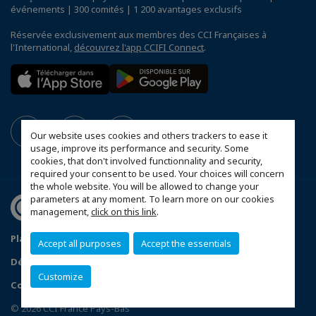
événements | 300 comités | 1 200 avantages exclusifs
Réservée exclusivement aux membres des CCI Françaises à
l'International,
découvrez l'app CCIFI Connect
.
Our website uses cookies and others trackers to ease it
usage, improve its performance and security. Some
cookies, that don't involved functionnality and security,
required your consent to be used. Your choices will concern
the whole website. You will be allowed to change your
parameters at any moment. To learn more on our cookies
management,
click on this link
.
Plan du site
Mentions légales
Politique de sponsoring
Accept all purposes
Accept the essentials
Déclaration de confidentialité
Customize
Configurer vos préférences cookies
© 2026 CCI France Pays-Bas