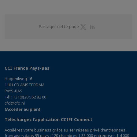
Partager
Partager
Partager cette page
sur
sur
Twitter
Linkedin
CCI France Pays-Bas
Hogehilweg 16
1101 CD AMSTERDAM
PAYS-BAS
Tél : +31(0)20 562 82 00
cfci@cfci.nl
(Accéder au plan)
Téléchargez l’application CCIFI Connect
Accélérez votre business grâce au 1er réseau privé d'entreprises
françaises dans 95 pays : 120 chambres | 33 000 entreprises | 4 000