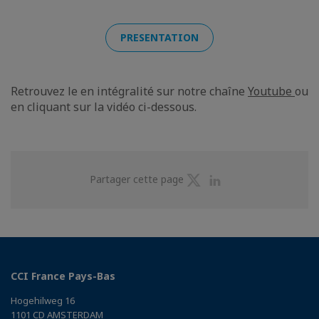
PRESENTATION
Retrouvez le en intégralité sur notre chaîne
Youtube
ou
en cliquant sur la vidéo ci-dessous.
Partager
Partager
Partager cette page
sur
sur
Twitter
Linkedin
CCI France Pays-Bas
Hogehilweg 16
1101 CD AMSTERDAM