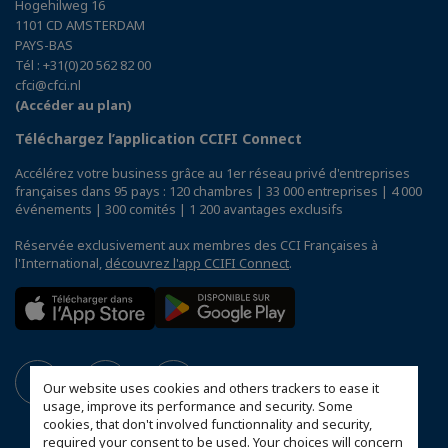
Hogehilweg 16
1101 CD AMSTERDAM
PAYS-BAS
Tél : +31(0)20 562 82 00
cfci@cfci.nl
(Accéder au plan)
Téléchargez l’application CCIFI Connect
Accélérez votre business grâce au 1er réseau privé d'entreprises
françaises dans 95 pays : 120 chambres | 33 000 entreprises | 4 000
événements | 300 comités | 1 200 avantages exclusifs
Réservée exclusivement aux membres des CCI Françaises à
l'International,
découvrez l'app CCIFI Connect
.
Our website uses cookies and others trackers to ease it
usage, improve its performance and security. Some
cookies, that don't involved functionnality and security,
required your consent to be used. Your choices will concern