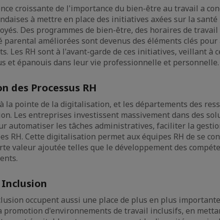
nce croissante de l'importance du bien-être au travail a con
ndaises à mettre en place des initiatives axées sur la santé
yés. Des programmes de bien-être, des horaires de travail f
é parental améliorées sont devenus des éléments clés pour a
ts. Les RH sont à l'avant-garde de ces initiatives, veillant à
s et épanouis dans leur vie professionnelle et personnelle
ion des Processus RH
à la pointe de la digitalisation, et les départements des r
ion. Les entreprises investissent massivement dans des sol
 automatiser les tâches administratives, faciliter la gestio
es RH. Cette digitalisation permet aux équipes RH de se co
orte valeur ajoutée telles que le développement des compéte
lents.
t Inclusion
inclusion occupent aussi une place de plus en plus important
la promotion d'environnements de travail inclusifs, en mett