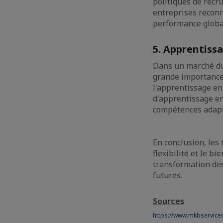
politiques de recr
entreprises reconna
performance global
5. Apprentis
Dans un marché du 
grande importance
l'apprentissage en
d'apprentissage e
compétences adapté
En conclusion, les
flexibilité et le b
transformation des
futures.
Sources
https://www.mkbservice