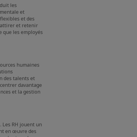
duit les
 mentale et
lexibles et des
ttirer et retenir
 ce que les employés
.
essources humaines
utions
n des talents et
ncentrer davantage
nces et la gestion
e. Les RH jouent un
ant en œuvre des