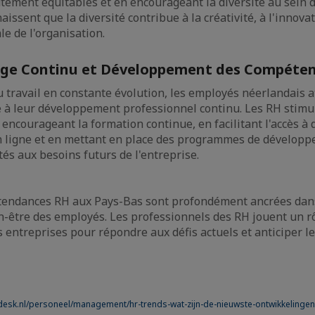
utement équitables et en encourageant la diversité au sein 
issent que la diversité contribue à la créativité, à l'innovat
e de l'organisation.
sage Continu et Développement des Compéte
travail en constante évolution, les employés néerlandais 
 à leur développement professionnel continu. Les RH stimu
 encourageant la formation continue, en facilitant l'accès à
n ligne et en mettant en place des programmes de dévelop
s aux besoins futurs de l'entreprise.
 tendances RH aux Pays-Bas sont profondément ancrées dans 
ien-être des employés. Les professionnels des RH jouent un r
 entreprises pour répondre aux défis actuels et anticiper l
desk.nl/personeel/management/hr-trends-wat-zijn-de-nieuwste-ontwikkeling