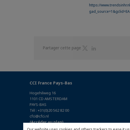
https://www.trendsinhr.n
gad_source=1&gclid=E
Partager
Partager
Partager cette page
sur
sur
Twitter
Linkedin
CCI France Pays-Bas
Hogehilweg 16
1101 CD AMSTERDAM
PAYS-BAS
Tél : +31(0)20 562 82 00
cfci@cfci.nl
(Accéder au plan)
Our website uses cookies and others trackers to ease it us