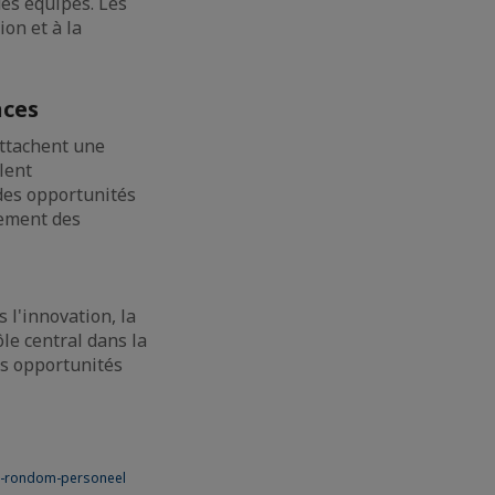
des équipes. Les
ion et à la
nces
attachent une
lent
 des opportunités
pement des
l'innovation, la
ôle central dans la
es opportunités
en-rondom-personeel