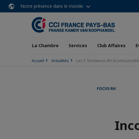
Notre présence dans le monde
La Chambre
Services
Club Affaires
E
Accueil
Actualités
Les 5 Tendances RH Incontournabl
FOCUS RH
Inc