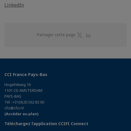
LinkedIn
Partager
Partager
Partager cette page
sur
sur
Twitter
Linkedin
CCI France Pays-Bas
Hogehilweg 16
1101 CD AMSTERDAM
PAYS-BAS
Tél : +31(0)20 562 82 00
cfci@cfci.nl
(Accéder au plan)
Téléchargez l’application CCIFI Connect