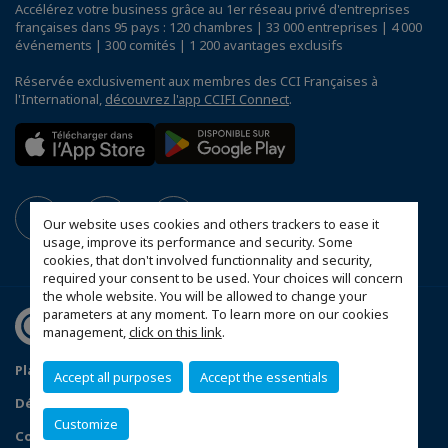
Accélérez votre business grâce au 1er réseau privé d'entreprises
françaises dans 95 pays : 120 chambres | 33 000 entreprises | 4 000
événements | 300 comités | 1 200 avantages exclusifs
Réservée exclusivement aux membres des CCI Françaises à
l'International,
découvrez l'app CCIFI Connect
.
Our website uses cookies and others trackers to ease it
usage, improve its performance and security. Some
cookies, that don't involved functionnality and security,
required your consent to be used. Your choices will concern
the whole website. You will be allowed to change your
parameters at any moment. To learn more on our cookies
management,
click on this link
.
Plan du site
Mentions légales
Politique de sponsoring
Accept all purposes
Accept the essentials
Déclaration de confidentialité
Customize
Configurer vos préférences cookies