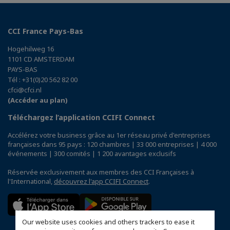
CCI France Pays-Bas
Hogehilweg 16
1101 CD AMSTERDAM
PAYS-BAS
Tél : +31(0)20 562 82 00
cfci@cfci.nl
(Accéder au plan)
Téléchargez l’application CCIFI Connect
Accélérez votre business grâce au 1er réseau privé d'entreprises
françaises dans 95 pays : 120 chambres | 33 000 entreprises | 4 000
événements | 300 comités | 1 200 avantages exclusifs
Réservée exclusivement aux membres des CCI Françaises à
l'International,
découvrez l'app CCIFI Connect
.
Our website uses cookies and others trackers to ease it