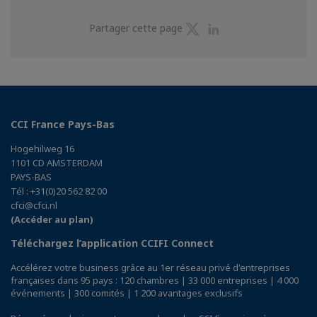
Partager
Partager
Partager cette page
sur
sur
Twitter
Linkedin
CCI France Pays-Bas
Hogehilweg 16
1101 CD AMSTERDAM
PAYS-BAS
Tél : +31(0)20 562 82 00
cfci@cfci.nl
(Accéder au plan)
Téléchargez l’application CCIFI Connect
Accélérez votre business grâce au 1er réseau privé d'entreprises
françaises dans 95 pays : 120 chambres | 33 000 entreprises | 4 000
événements | 300 comités | 1 200 avantages exclusifs