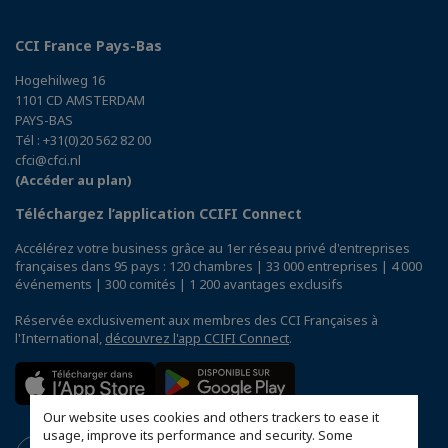
CCI France Pays-Bas
Hogehilweg 16
1101 CD AMSTERDAM
PAYS-BAS
Tél : +31(0)20 562 82 00
cfci@cfci.nl
(Accéder au plan)
Téléchargez l’application CCIFI Connect
Accélérez votre business grâce au 1er réseau privé d'entreprises
françaises dans 95 pays : 120 chambres | 33 000 entreprises | 4 000
événements | 300 comités | 1 200 avantages exclusifs
Réservée exclusivement aux membres des CCI Françaises à
l'International,
découvrez l'app CCIFI Connect
.
Our website uses cookies and others trackers to ease it
usage, improve its performance and security. Some