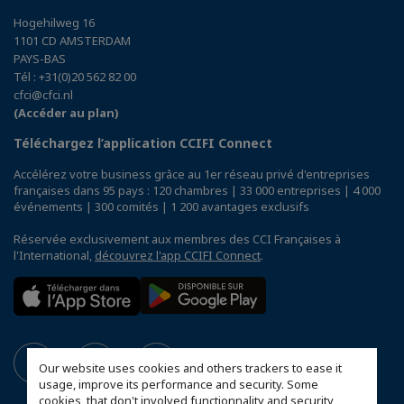
Hogehilweg 16
1101 CD AMSTERDAM
PAYS-BAS
Tél : +31(0)20 562 82 00
cfci@cfci.nl
(Accéder au plan)
Téléchargez l’application CCIFI Connect
Accélérez votre business grâce au 1er réseau privé d'entreprises
françaises dans 95 pays : 120 chambres | 33 000 entreprises | 4 000
événements | 300 comités | 1 200 avantages exclusifs
Réservée exclusivement aux membres des CCI Françaises à
l'International,
découvrez l'app CCIFI Connect
.
Our website uses cookies and others trackers to ease it
usage, improve its performance and security. Some
cookies, that don't involved functionnality and security,